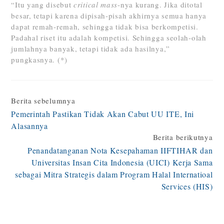
“Itu yang disebut
critical mass
-nya kurang. Jika ditotal
besar, tetapi karena dipisah-pisah akhirnya semua hanya
dapat remah-remah, sehingga tidak bisa berkompetisi.
Padahal riset itu adalah kompetisi. Sehingga seolah-olah
jumlahnya banyak, tetapi tidak ada hasilnya,”
pungkasnya. (*)
Continue
Berita sebelumnya
Pemerintah Pastikan Tidak Akan Cabut UU ITE, Ini
Reading
Alasannya
Berita berikutnya
Penandatanganan Nota Kesepahaman IIFTIHAR dan
Universitas Insan Cita Indonesia (UICI) Kerja Sama
sebagai Mitra Strategis dalam Program Halal Internatioal
Services (HIS)