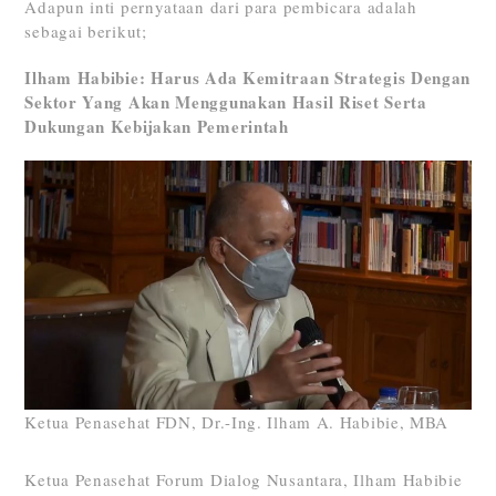
Adapun inti pernyataan dari para pembicara adalah
sebagai berikut;
Ilham Habibie: Harus Ada Kemitraan Strategis Dengan
Sektor Yang Akan Menggunakan Hasil Riset Serta
Dukungan Kebijakan Pemerintah
Ketua Penasehat FDN, Dr.-Ing. Ilham A. Habibie, MBA
Ketua Penasehat Forum Dialog Nusantara, Ilham Habibie