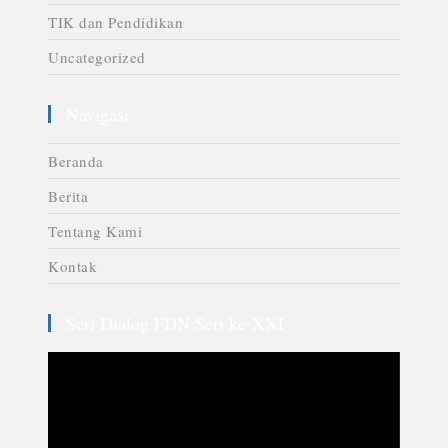
TIK dan Pendidikan
Uncategorized
Navigasi
Beranda
Berita
Tentang Kami
Kontak
Seri Dialog FDN Seri ke-XXI
Video
Player