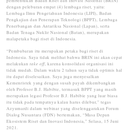
pembentukan Badan Riset dan Inovasi Nasional (BRIN)
dengan peleburan empat (4) lembaga riset, yaitu:
Lembaga Ilmu Pengetahuan Indonesia (LIPI), Badan
Pengkajian dan Penerapan Teknologi (BPPT), Lembaga
Penerbangan dan Antariksa Nasional (Lapan), serta
Badan Tenaga Nuklir Nasional (Batan), merupakan
malapetaka bagi riset di Indonesia.
“Pembubaran itu merupakan petaka bagi riset di
Indonesia. Saya tidak melihat bahwa BRIN ini akan cepat
melakukan
take off
, karena konsolidasi organisasi ini
tidak mudah. Dalam waktu 2 tahun saya tidak optimis hal
itu dapat diselesaikan. Saya juga menyesalkan
Kemenristek yang dengan susah payah dikembangkan
oleh Profesor B.J. Habibie, termasuk BPPT yang masih
merupakan legasi Profesor B.J. Habibie yang luar biasa
itu tidak pada tempatnya kalau harus dilebur,” tegas
Azyumardi dalam webinar yang diselenggarakan Forum
Dialog Nusantara (FDN) bertemakan, “Masa Depan
Ekosistem Riset dan Inovasi Indonesia,” Selasa, 15 Juni
2021.