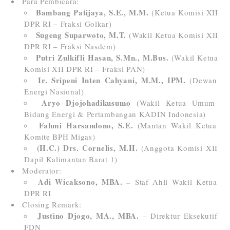
Para Pembicara:
Bambang Patijaya, S.E., M.M.
(Ketua Komisi XII
DPR RI – Fraksi Golkar)
Sugeng Suparwoto, M.T.
(Wakil Ketua Komisi XII
DPR RI – Fraksi Nasdem)
Putri Zulkifli Hasan, S.Mn., M.Bus.
(Wakil Ketua
Komisi XII DPR RI – Fraksi PAN)
Ir. Sripeni Inten Cahyani, M.M., IPM.
(Dewan
Energi Nasional)
Aryo Djojohadikusumo
(Wakil Ketua Umum
Bidang Energi & Pertambangan KADIN Indonesia)
Fahmi Harsandono, S.E.
(Mantan Wakil Ketua
Komite BPH Migas)
(H.C.) Drs. Cornelis, M.H.
(Anggota Komisi XII
Dapil Kalimantan Barat 1)
Moderator:
Adi Wicaksono, MBA. –
Staf Ahli Wakil Ketua
DPR RI
Closing Remark:
Justino Djogo, MA., MBA.
– Direktur Eksekutif
FDN