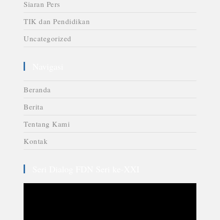
Siaran Pers
TIK dan Pendidikan
Uncategorized
Navigasi
Beranda
Berita
Tentang Kami
Kontak
Seri Dialog FDN Seri ke-XXI
Video
Player