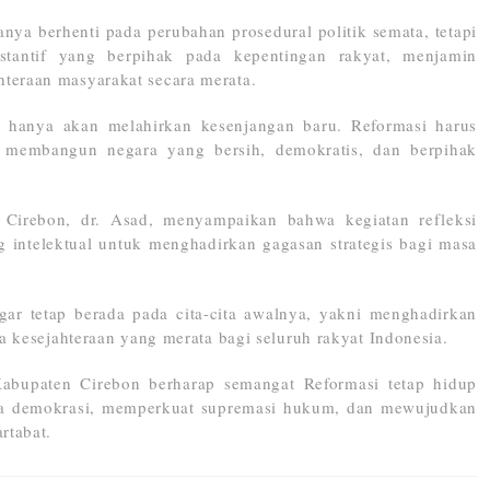
nya berhenti pada perubahan prosedural politik semata, tetapi
tantif yang berpihak pada kepentingan rakyat, menjamin
teraan masyarakat secara merata.
l hanya akan melahirkan kesenjangan baru. Reformasi harus
 membangun negara yang bersih, demokratis, dan berpihak
Cirebon, dr. Asad, menyampaikan bahwa kegiatan refleksi
g intelektual untuk menghadirkan gagasan strategis bagi masa
gar tetap berada pada cita-cita awalnya, yakni menghadirkan
ta kesejahteraan yang merata bagi seluruh rakyat Indonesia.
Kabupaten Cirebon berharap semangat Reformasi tetap hidup
ga demokrasi, memperkuat supremasi hukum, dan mewujudkan
rtabat.