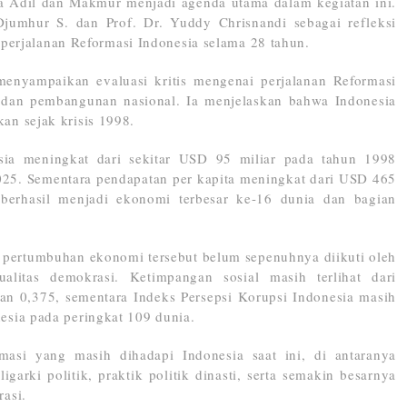
a Adil dan Makmur menjadi agenda utama dalam kegiatan ini.
Djumhur S. dan Prof. Dr. Yuddy Chrisnandi sebagai refleksi
p perjalanan Reformasi Indonesia selama 28 tahun.
enyampaikan evaluasi kritis mengenai perjalanan Reformasi
, dan pembangunan nasional. Ia menjelaskan bahwa Indonesia
n sejak krisis 1998.
ia meningkat dari sekitar USD 95 miliar pada tahun 1998
2025. Sementara pendapatan per kapita meningkat dari USD 465
 berhasil menjadi ekonomi terbesar ke-16 dunia dan bagian
 pertumbuhan ekonomi tersebut belum sepenuhnya diikuti oleh
alitas demokrasi. Ketimpangan sosial masih terlihat dari
ran 0,375, sementara Indeks Persepsi Korupsi Indonesia masih
sia pada peringkat 109 dunia.
masi yang masih dihadapi Indonesia saat ini, di antaranya
rki politik, praktik politik dinasti, serta semakin besarnya
asi.