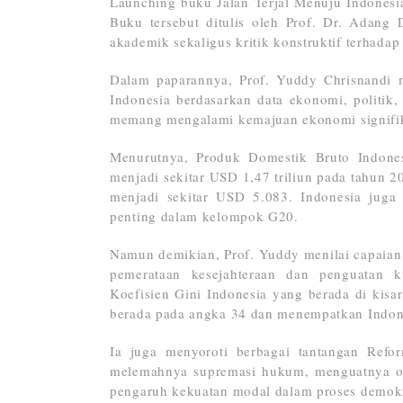
Launching buku Jalan Terjal Menuju Indonesi
Buku tersebut ditulis oleh Prof. Dr. Adang 
akademik sekaligus kritik konstruktif terhada
Dalam paparannya, Prof. Yuddy Chrisnandi m
Indonesia berdasarkan data ekonomi, politik
memang mengalami kemajuan ekonomi signifika
Menurutnya, Produk Domestik Bruto Indones
menjadi sekitar USD 1,47 triliun pada tahun 
menjadi sekitar USD 5.083. Indonesia juga
penting dalam kelompok G20.
Namun demikian, Prof. Yuddy menilai capaian
pemerataan kesejahteraan dan penguatan ku
Koefisien Gini Indonesia yang berada di kisa
berada pada angka 34 dan menempatkan Indone
Ia juga menyoroti berbagai tantangan Refor
melemahnya supremasi hukum, menguatnya oliga
pengaruh kekuatan modal dalam proses demokr