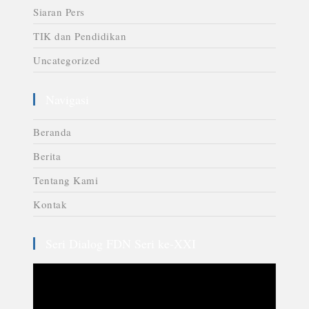
Siaran Pers
TIK dan Pendidikan
Uncategorized
Navigasi
Beranda
Berita
Tentang Kami
Kontak
Seri Dialog FDN Seri ke-XXI
Video
Player