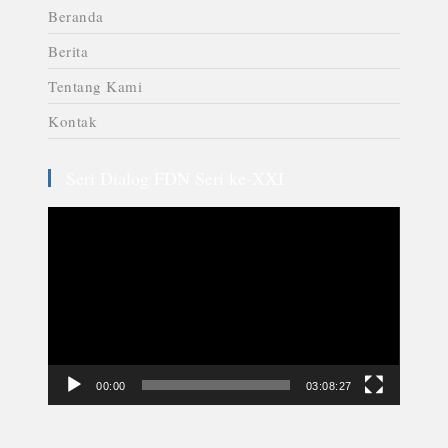
Beranda
Berita
Tentang Kami
Kontak
Seri Dialog FDN Seri ke-XXI
Video
Player
00:00
03:08:27