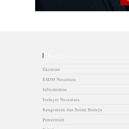
Kategori
Ekonomi
ESDM Nusantara
Infrastruktur
Insinyur Nusantara
Keagamaan dan Sosial Budaya
Pemerintah