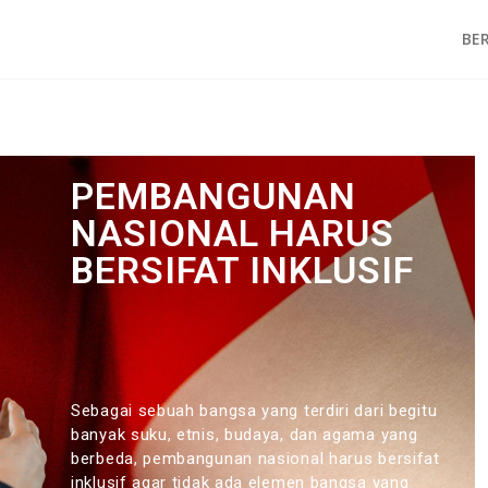
BE
PEMBANGUNAN
NASIONAL HARUS
BERSIFAT INKLUSIF
Sebagai sebuah bangsa yang terdiri dari begitu
banyak suku, etnis, budaya, dan agama yang
berbeda, pembangunan nasional harus bersifat
inklusif agar tidak ada elemen bangsa yang