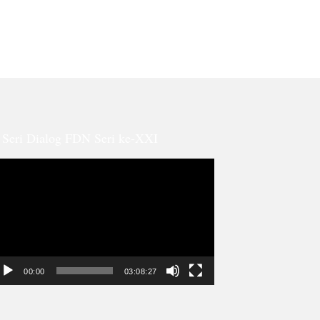
Seri Dialog FDN Seri ke-XXI
ideo
ayer
00:00
03:08:27