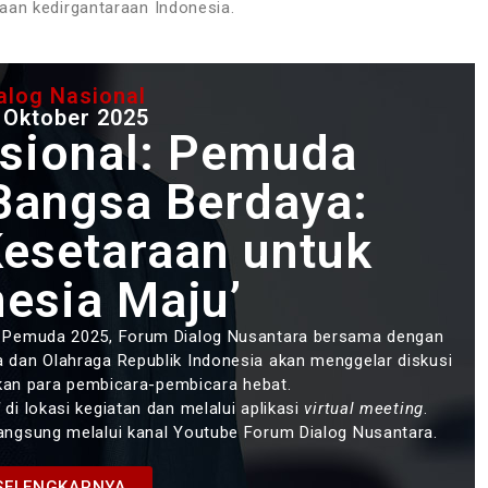
aan kedirgantaraan Indonesia.
alog Nasional
 Oktober 2025
asional: Pemuda
Bangsa Berdaya:
Kesetaraan untuk
esia Maju’
 Pemuda 2025, Forum Dialog Nusantara bersama dengan
 dan Olahraga Republik Indonesia akan menggelar diskusi
an para pembicara-pembicara hebat.
d
di lokasi kegiatan dan melalui aplikasi
virtual meeting
.
 langsung melalui kanal Youtube Forum Dialog Nusantara.
SELENGKAPNYA