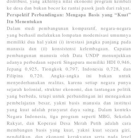
distribusi, yang akhirnya nilai ekonomi program kembali
ke desa dan bukan bocor ke rantai pasok jauh dari rakyat.
Perspektif Perbandingan: Mengapa Basis yang “Kuat”
Itu Menentukan
Dalam studi pembangunan komparatif, negara-negara
yang berhasil melakukan lompatan modernisasi umumnya
memiliki dua hal yakni (i) investasi jangka panjang pada
manusia dan (ii) konsistensi kelembagaan. Capaian
pembangunan manusia oleh Data UNDP menunjukkan
adanya perbedaan seperti Singapura memiliki HDI 0,946,
Jepang 0,925, Tiongkok 0,797, Indonesia 0,728, dan
Filipina 0,720. Angka-angka ini bukan untuk
menyederhanakan realitas, karena setiap negara punya
sejarah kolonial, struktur ekonomi, dan tantangan politik
yang berbeda, tetapi untuk perbandingan ini menegaskan
pembelajaran besar, yakni basis manusia dan institusi
yang kuat adalah prasyarat daya saing. Dalam konteks
Negara Indonesia, tiga program seperti MBG, Sekolah
Rakyat, dan Koperasi Desa Merah Putih adalah cara
membangun basis yang kuat, yakni kuat secara gizi,
pendidikan, dan ekonomi kerakyatan serta pada level