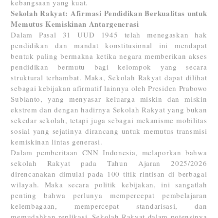
kebangsaan yang kuat.
Sekolah Rakyat: Afirmasi Pendidikan Berkualitas untuk
Memutus Kemiskinan Antargenerasi
Dalam Pasal 31 UUD 1945 telah menegaskan hak
pendidikan dan mandat konstitusional ini mendapat
bentuk paling bermakna ketika negara memberikan akses
pendidikan bermutu bagi kelompok yang secara
struktural terhambat. Maka, Sekolah Rakyat dapat dilihat
sebagai kebijakan afirmatif lainnya oleh Presiden Prabowo
Subianto, yang menyasar keluarga miskin dan miskin
ekstrem dan dengan hadirnya Sekolah Rakyat yang bukan
sekedar sekolah, tetapi juga sebagai mekanisme mobilitas
sosial yang sejatinya dirancang untuk memutus transmisi
kemiskinan lintas generasi.
Dalam pemberitaan CNN Indonesia, melaporkan bahwa
sekolah Rakyat pada Tahun Ajaran 2025/2026
direncanakan dimulai pada 100 titik rintisan di berbagai
wilayah. Maka secara politik kebijakan, ini sangatlah
penting bahwa perlunya mempercepat pembelajaran
kelembagaan, mempercepat standarisasi, dan
memudahkan replikasi. Sekolah Rakyat dalam potensinya