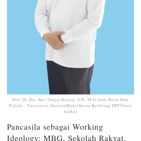
Prof. Dr. Drs. Adv. Ganjar Razuni, S.H., M.Si.Guru Besar Ilmu
Politik – Universitas NasionalWakil Ketua Balitbang DPP Partai
Golkar
Pancasila sebagai Working
Ideology: MBG, Sekolah Rakyat,