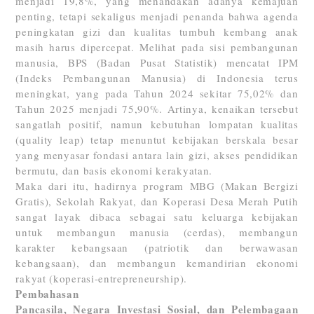
menjadi 19,8%, yang menandakan adanya kemajuan
penting, tetapi sekaligus menjadi penanda bahwa agenda
peningkatan gizi dan kualitas tumbuh kembang anak
masih harus dipercepat. Melihat pada sisi pembangunan
manusia, BPS (Badan Pusat Statistik) mencatat IPM
(Indeks Pembangunan Manusia) di Indonesia terus
meningkat, yang pada Tahun 2024 sekitar 75,02% dan
Tahun 2025 menjadi 75,90%. Artinya, kenaikan tersebut
sangatlah positif, namun kebutuhan lompatan kualitas
(quality leap) tetap menuntut kebijakan berskala besar
yang menyasar fondasi antara lain gizi, akses pendidikan
bermutu, dan basis ekonomi kerakyatan.
Maka dari itu, hadirnya program MBG (Makan Bergizi
Gratis), Sekolah Rakyat, dan Koperasi Desa Merah Putih
sangat layak dibaca sebagai satu keluarga kebijakan
untuk membangun manusia (cerdas), membangun
karakter kebangsaan (patriotik dan berwawasan
kebangsaan), dan membangun kemandirian ekonomi
rakyat (koperasi-entrepreneurship).
Pembahasan
Pancasila, Negara Investasi Sosial, dan Pelembagaan