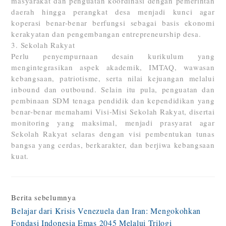
masyarakat dan penguatan koordinasi dengan pemerintah
daerah hingga perangkat desa menjadi kunci agar
koperasi benar-benar berfungsi sebagai basis ekonomi
kerakyatan dan pengembangan entrepreneurship desa.
3. Sekolah Rakyat
Perlu penyempurnaan desain kurikulum yang
mengintegrasikan aspek akademik, IMTAQ, wawasan
kebangsaan, patriotisme, serta nilai kejuangan melalui
inbound dan outbound. Selain itu pula, penguatan dan
pembinaan SDM tenaga pendidik dan kependidikan yang
benar-benar memahami Visi-Misi Sekolah Rakyat, disertai
monitoring yang maksimal, menjadi prasyarat agar
Sekolah Rakyat selaras dengan visi pembentukan tunas
bangsa yang cerdas, berkarakter, dan berjiwa kebangsaan
kuat.
Continue
Berita sebelumnya
Belajar dari Krisis Venezuela dan Iran: Mengokohkan
Reading
Fondasi Indonesia Emas 2045 Melalui Trilogi