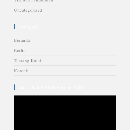
Uncategorized
Navigasi
Beranda
Berita
Tentang Kami
Kontak
Seri Dialog FDN Seri ke-XXI
Video
Player