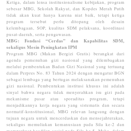
Ketiga, dalam lensa institusionalisme kebijakan, program
sebesar MBG, Sekolah Rakyat, dan Kopdes Merah Putih
tidak akan kuat hanya karena niat baik, tetapi ketiga
program tersebut perlu ditopang oleh desain
kelembagaan, SOP, kualitas SDM pelaksana, koordinasi
pusat-daerah, serta pengawasan.
MBG: Fondasi “Cerdas” dan Kapabilitas SDM,
sekaligus Mesin Peningkatan IPM
Program MBG (Makan Bergizi Gratis) berangkat dari
agenda pemenuhan gizi nasional yang dilembagakan
melalui pembentukan Badan Gizi Nasional yang tertuang
dalam Perpres No. 83 Tahun 2024 dengan mengatur BGN
sebagai lembaga yang bertugas melaksanakan pemenuhan
gizi nasional. Pembentukan institusi khusus ini adalah
sinyal bahwa negara tidak menyerahkan isu gizi pada
mekanisme pasar atau sporaditas program, tetapi
menjadikannya kerja negara yang sistematis dan secara
normatif-konstitusional, MBG relevan langsung dengan
tujuan negara untuk mencerdaskan dan mensejahterakan,
sekaligus memuliakan kemanusiaan pada Sila ke-2 dan
memperkuat keadilan sosial pada Sila ke-5. Maka, dalam