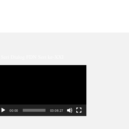
Seri Dialog FDN Seri ke-XXI
ideo
ayer
00:00
03:08:27