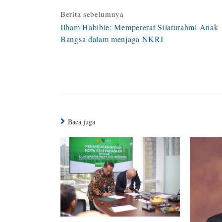
Continue
Berita sebelumnya
Ilham Habibie: Mempererat Silaturahmi Anak
Reading
Bangsa dalam menjaga NKRI
Baca juga