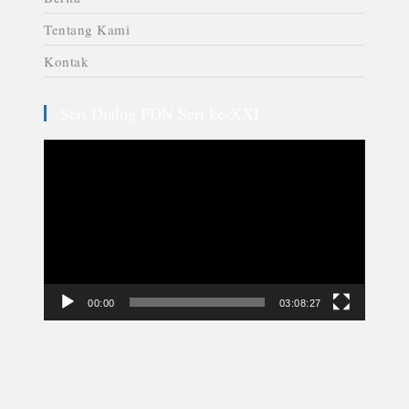
Tentang Kami
Kontak
Seri Dialog FDN Seri ke-XXI
Video
Player
00:00
03:08:27