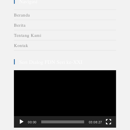
Navigasi
Beranda
Berita
Tentang Kami
Kontak
Seri Dialog FDN Seri ke-XXI
Video
Player
00:00
03:08:27