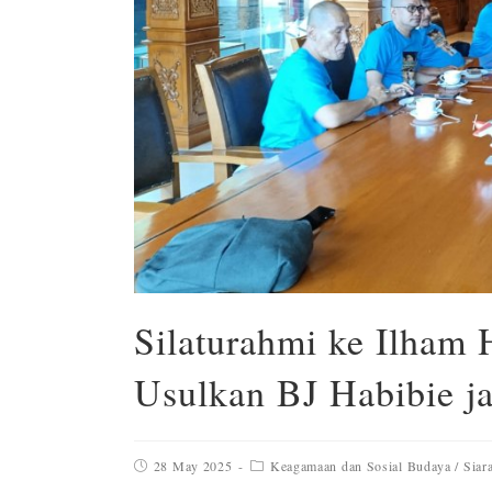
Silaturahmi ke Ilham 
Usulkan BJ Habibie j
28 May 2025
Keagamaan dan Sosial Budaya
/
Siar