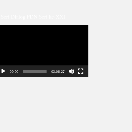
Seri Dialog FDN Seri ke-XXI
ideo
ayer
00:00
03:08:27