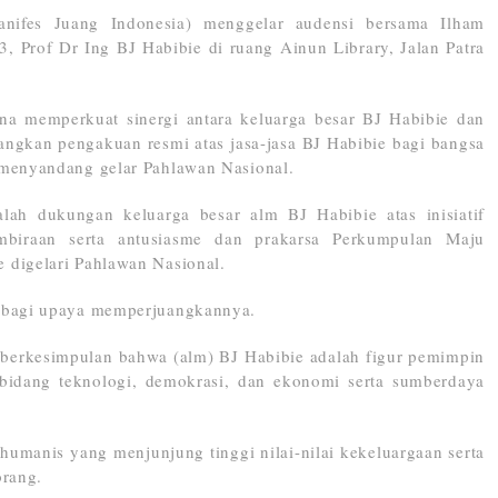
anifes Juang Indonesia) menggelar audensi bersama Ilham
3, Prof Dr Ing BJ Habibie di ruang Ainun Library, Jalan Patra
a memperkuat sinergi antara keluarga besar BJ Habibie dan
gkan pengakuan resmi atas jasa-jasa BJ Habibie bagi bangsa
 menyandang gelar Pahlawan Nasional.
alah dukungan keluarga besar alm BJ Habibie atas inisiatif
mbiraan serta antusiasme dan prakarsa Perkumpulan Maju
 digelari Pahlawan Nasional.
g bagi upaya memperjuangkannya.
 berkesimpulan bahwa (alm) BJ Habibie adalah figur pemimpin
 bidang teknologi, demokrasi, dan ekonomi serta sumberdaya
 humanis yang menjunjung tinggi nilai-nilai kekeluargaan serta
orang.