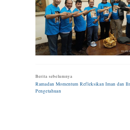
Continue
Berita sebelumnya
Ramadan Momentum Refleksikan Iman dan I
Reading
Pengetahuan